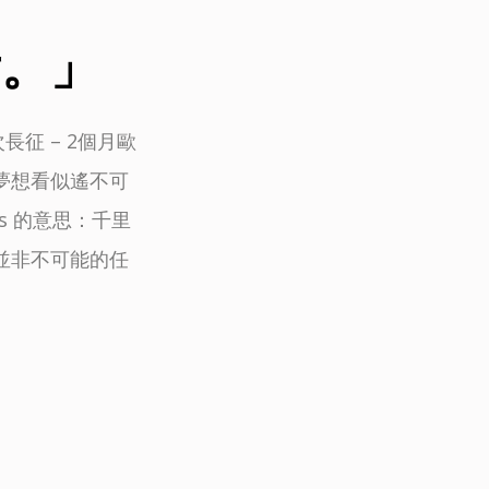
看。」
征 – 2個月歐
夢想看似遙不可
es 的意思：千里
並非不可能的任